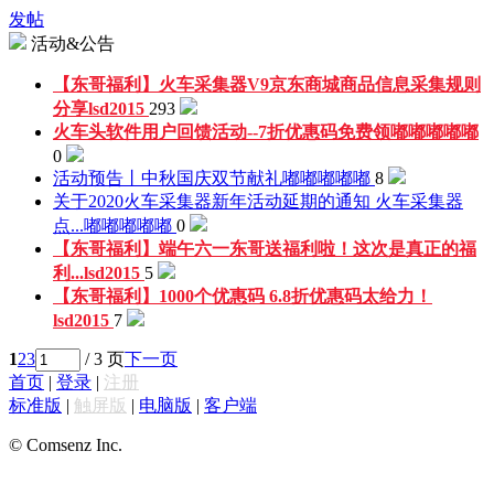
发帖
活动&公告
【东哥福利】火车采集器V9京东商城商品信息采集规则
分享
lsd2015
293
火车头软件用户回馈活动--7折优惠码免费领
嘟嘟嘟嘟嘟
0
活动预告丨中秋国庆双节献礼
嘟嘟嘟嘟嘟
8
关于2020火车采集器新年活动延期的通知 火车采集器
点...
嘟嘟嘟嘟嘟
0
【东哥福利】端午六一东哥送福利啦！这次是真正的福
利...
lsd2015
5
【东哥福利】1000个优惠码 6.8折优惠码太给力！
lsd2015
7
1
2
3
/ 3 页
下一页
首页
|
登录
|
注册
标准版
|
触屏版
|
电脑版
|
客户端
© Comsenz Inc.