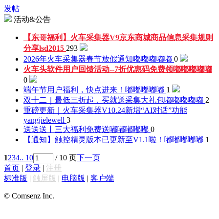
发帖
活动&公告
【东哥福利】火车采集器V9京东商城商品信息采集规则
分享
lsd2015
293
2026年火车采集器春节放假通知
嘟嘟嘟嘟嘟
0
火车头软件用户回馈活动--7折优惠码免费领
嘟嘟嘟嘟嘟
0
端午节用户福利，快点进来！
嘟嘟嘟嘟嘟
1
双十二｜最低三折起，买就送采集大礼包
嘟嘟嘟嘟嘟
2
重磅更新｜火车采集器V10.24新增“AI对话”功能
yangjielewell
3
送送送丨三大福利免费送
嘟嘟嘟嘟嘟
0
【通知】触控精灵版本已更新至V1.1啦！
嘟嘟嘟嘟嘟
1
1
2
3
4
.. 10
/ 10 页
下一页
首页
|
登录
|
注册
标准版
|
触屏版
|
电脑版
|
客户端
© Comsenz Inc.