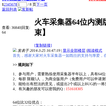
1
2
3
4
5
6
7
8
/ 8 页
下一页
返回列表
火车采集器64位内测
查看:
36840
|
回复:
束】
64
[复制链接]
发表于 2014-3-25 16:47:19
|
显示全部楼层
|
阅读模式
首先，感谢大家对火车采集器一如既往的支持与厚爱，在
>> 规则如下
1、参与用户，需要熟练使用采集器半年以上，具有64
2、每群 限额5人 ，为商业版用户（免费用户可以申请
3、能给出有想法的意见，或提出2个或以上BUG的~~
4、有兴趣的朋友可以密我的Q :
151618305
64位比32位优点：