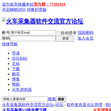
设为首页
收藏本站
官方群：77392919
开启辅助访问
切换到宽版
帐号
找回密码
自动登录
密码
加入会员
登录
快捷导航
导读
论坛
BBS
主站
下载
购买
博客
帮助
火车浏览器
搜索
搜索
火车采集器软件交流官方论坛
»
论坛
›
软件发布及论坛管理
›
软
火车采集器V9版免费下载
火车浏览器