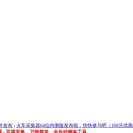
件发布
›
火车采集器64位内测版发布啦，快快参与吧（100元优惠券 
 - 可视采集，万能群发，全自动脚本工具