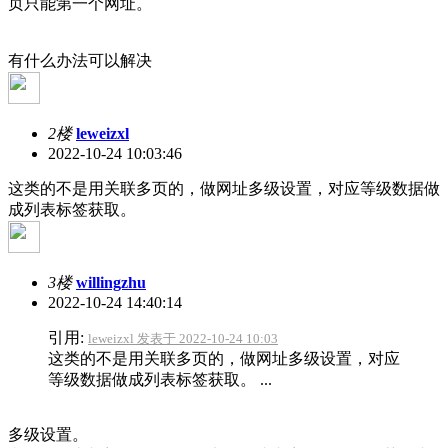
页只能第一个网址。
有什么办法可以解决
2楼
leweizxl
2022-10-24 10:03:46
这类的不是用关联多页的，做网址多级设置，对应等级数据做
成列表标签获取。
3楼
willingzhu
2022-10-24 14:40:14
引用:
leweizxl 发表于 2022-10-24 10:03
这类的不是用关联多页的，做网址多级设置，对应
等级数据做成列表标签获取。 ...
多级设置。