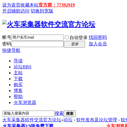
设为首页
收藏本站
官方群：77392919
开启辅助访问
切换到宽版
帐号
找回密码
自动登录
密码
加入会员
登录
快捷导航
导读
论坛
BBS
主站
下载
购买
博客
帮助
火车浏览器
搜索
搜索
火车采集器软件交流官方论坛
»
论坛
›
软件发布及论坛管理
›
软
火车采集器V9版免费下载
火车浏览器