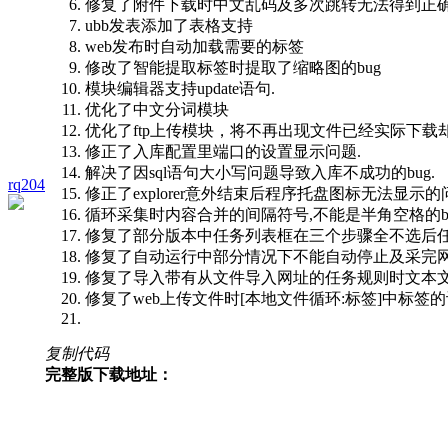
修复了附件下载时中文乱码及多次跳转无法得到正确
ubb发表添加了表格支持
web发布时自动加载需要的标签
修改了智能提取标签时提取了缩略图的bug
模块编辑器支持update语句.
优化了中文分词模块
优化了ftp上传模块，将不再出现文件已经实际下
修正了入库配置里端口的设置显示问题.
解决了因sql语句大小写问题导致入库不成功的bug.
rq204
修正了explorer意外结束后程序托盘图标无法显示的
循环采集时内容合并的间隔符号,不能是半角空格的b
修复了部分版本中任务列表框在三个步骤全不选后任务
修复了自动运行中部分情况下不能自动停止及采完网址
修复了导入带有从文件导入网址的任务规则时文本文件
修复了web上传文件时[本地文件循环:标签]中标签的设置不
复制代码
完整版下载地址：