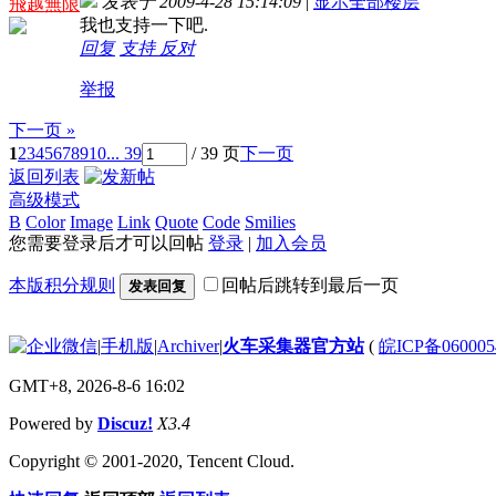
发表于 2009-4-28 15:14:09
|
显示全部楼层
飛越無限
我也支持一下吧.
回复
支持
反对
举报
下一页 »
1
2
3
4
5
6
7
8
9
10
... 39
/ 39 页
下一页
返回列表
高级模式
B
Color
Image
Link
Quote
Code
Smilies
您需要登录后才可以回帖
登录
|
加入会员
本版积分规则
回帖后跳转到最后一页
发表回复
|
手机版
|
Archiver
|
火车采集器官方站
(
皖ICP备060005
GMT+8, 2026-8-6 16:02
Powered by
Discuz!
X3.4
Copyright © 2001-2020, Tencent Cloud.