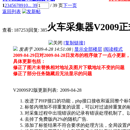
1
2
3
4
5
6
7
8
9
10
... 39
/ 39 页
下一页
返回列表
火车采集器V2009正式
查看:
187253
|
回复:
385
[复制链接]
发表于 2009-4-28 14:51:08
|
显示全部楼层
|
阅读模式
2009-04-29日对2009-04-28日发布的程序做了一点小
具体更新包括：
修正了图片未替换相对地址及图片下载地址不变的问题
修正了部分任务隐藏后无法显示的问题
V2009SP2版更新列表: 2009-04-28
改进了PHP接口的功能，php接口接收和返回整个
标签内增加不得重复的设置，可以对过滤掉重复的
对采集过程中出现错误的记录有错误处理机制了。
去掉了免费版内2%的随机广告.
添加了标签结果不符合要求的处理方法，全局设置