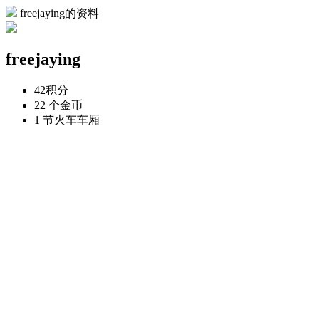
freejaying的资料
freejaying
42
积分
22 个
金币
1 节
火车车厢