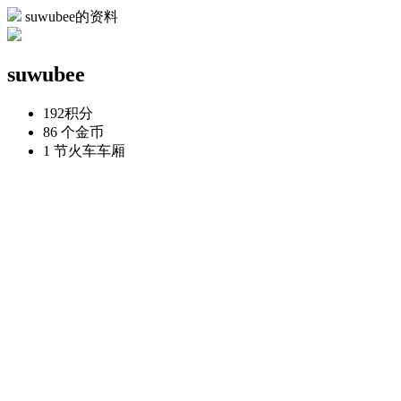
suwubee的资料
suwubee
192
积分
86 个
金币
1 节
火车车厢