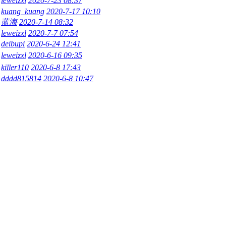
leweizxl
2020-7-23 08:37
kuang_kuang
2020-7-17 10:10
蓝海
2020-7-14 08:32
leweizxl
2020-7-7 07:54
deibupi
2020-6-24 12:41
leweizxl
2020-6-16 09:35
killer110
2020-6-8 17:43
dddd815814
2020-6-8 10:47