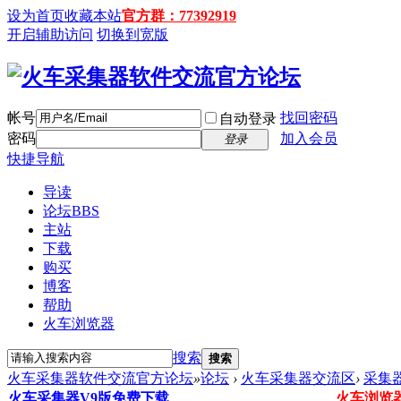
设为首页
收藏本站
官方群：77392919
开启辅助访问
切换到宽版
帐号
找回密码
自动登录
密码
加入会员
登录
快捷导航
导读
论坛
BBS
主站
下载
购买
博客
帮助
火车浏览器
搜索
搜索
火车采集器软件交流官方论坛
»
论坛
›
火车采集器交流区
›
采集
火车采集器V9版免费下载
火车浏览器