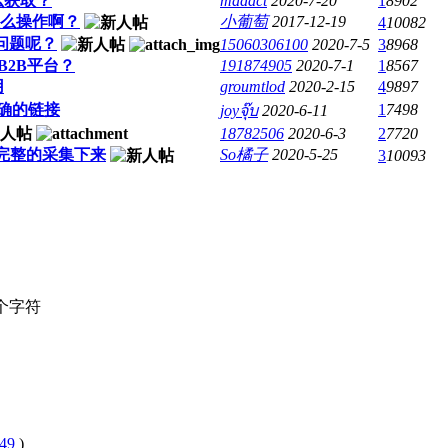
么获取？
madact
2020-7-20
1
8902
怎么操作啊？
小葡萄
2017-12-19
4
10082
的问题呢？
15060306100
2020-7-5
3
8968
2B平台？
191874905
2020-7-1
1
8567
用
groumtlod
2020-2-15
4
9897
确的链接
1
7498
joyจุ๊บ
2020-6-11
18782506
2020-6-3
2
7720
完整的采集下来
So橘子
2020-5-25
3
10093
个字符
49
)