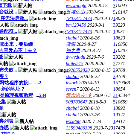
提取下载
wwwqqqttt
2020-9-12
3
10043
没...
近城远山
2020-6-4
5
10147
无法启动...
18073157473
2020-9-12
1
8036
bm123456
2020-9-1
3
9223
符...
18073157473
2020-9-4
1
9031
chabai
2020-8-26
1
8623
提取出来，要后缀
蓝海
2020-8-27
1
10856
内容发布不上去？
神之手
2020-8-27
1
10207
些
dvwvdudu
2020-7-6
2
9202
hailei515
2020-8-20
2
7771
败...
a928552828
2020-8-15
2
9768
密？
chabai
2020-8-22
3
9168
网站程序的接口
...
2
iiwork
2020-4-10
15
19068
库新的地址？
seven7
2020-8-13
1
8654
分类原理视频教程
...
2
3
4
懷念過去↑文
2009-6-5
31
45344
采集
908783647
2016-5-9
5
10659
题
chabai
2020-8-10
1
8892
chabai
2020-7-26
1
9327
类列表
wxx8u8
2020-7-24
1
9417
办呢
13599486398
2020-7-23
1
7478