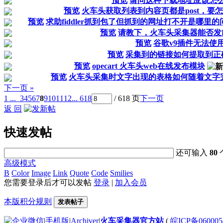
预览
请问这种下载地址应该怎
预览
火车头获取列表到内容页都是post，要
预览
求助fiddler抓到包了但抓到的网址打不开是哪里
预览
请教下，火车头采集器能否发B
预览
谷歌v9插件无法使
预览
采集到的链接如何提取到正
预览
opecart 火车头web在线发布模块
预览
火车头采集时文字出现的表格如何随着文字
下一页 »
1 ...
3
4
5
6
7
8
9
10
11
12
... 618
/ 618 页
下一页
返 回
快速发帖
还可输入
80
高级模式
B
Color
Image
Link
Quote
Code
Smilies
您需要登录后才可以发帖
登录
|
加入会员
本版积分规则
发表帖子
|
手机版
|
Archiver
|
火车采集器官方站
(
皖ICP备060005