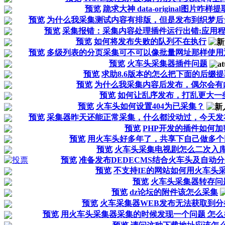
预览
跪求大神 data-original图片咋样
预览
为什么我采集测试内容有排版，但是发布到织梦后台就
预览
采集报错：采集内容处理插件运行出错:应用程序
预览
如何将发布失败的队列不在执行
预览
多级列表的分页采集可不可以像批量网址那样使用通配
预览
火车头采集器插件问题
预览
求助8.6版本的怎么把下面的后缀
预览
为什么我采集内容后发布，偶尔会有
预览
如何让乱序发布，打乱更大一
预览
火车头如何设置404为已采集？
预览
采集器昨天还能正常采集，什么都没动过，今天发布失
预览
PHP开发的插件如何加
预览
用火车头好多年了，共享下自己做多个
预览
火车头采集电视剧怎么二次入
预览
准备发布DEDECMS结合火车头及自动
预览
不支持IE的网站如何用火车头
预览
火车头采集器转存问
预览
dz论坛的附件该怎么采集
预览
火车采集器WEB发布无法获取到分
预览
用火车头采集器采集的时候发现一个问题 怎么