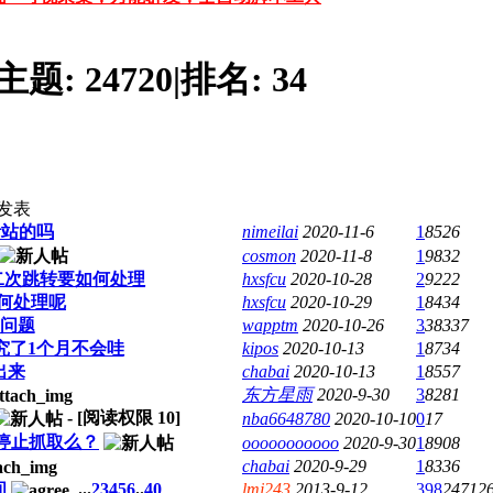
主题:
24720
|
排名:
34
发表
贵站的吗
nimeilai
2020-11-6
1
8526
cosmon
2020-11-8
1
9832
二次跳转要如何处理
hxsfcu
2020-10-28
2
9222
何处理呢
hxsfcu
2020-10-29
1
8434
库问题
wapptm
2020-10-26
3
38337
究了1个月不会哇
kipos
2020-10-13
1
8734
出来
chabai
2020-10-13
1
8557
东方星雨
2020-9-30
3
8281
- [阅读权限
10
]
nba6648780
2020-10-10
0
17
停止抓取么？
ooooooooooo
2020-9-30
1
8908
chabai
2020-9-29
1
8336
间
...
2
3
4
5
6
..
40
lmj243
2013-9-12
398
24712