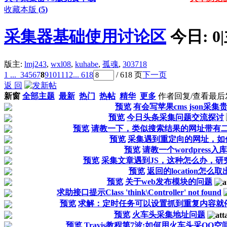
收藏本版
(
5
)
采集器基础使用讨论区
今日:
0
|
版主:
lmj243
,
wxl08
,
kuhabe
,
孤魂
,
303718
1 ...
3
4
5
6
7
8
9
10
11
12
... 618
/ 618 页
下一页
返 回
新窗
全部主题
最新
热门
热帖
精华
更多
作者
回复/查看
最后
预览
有会写苹果cms json采集
预览
今日头条采集问题交流探讨
预览
请教一下，类似搜索结果的网址带有
预览
采集遇到重定向的网址，如
预览
请教一个wordpress入
预览
采集文章遇到JS，这种怎么办，研
预览
返回的location怎么取
预览
关于web发布模块的问题
求助接口提示Class 'think\Controller' not found
预览
求解：定时任务可以设置抓到重复内容就
预览
火车头采集地址问题
预览
Travis教程第7波:如何用火车头采QQ空