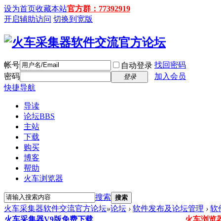
设为首页
收藏本站
官方群：77392919
开启辅助访问
切换到宽版
帐号
找回密码
自动登录
密码
加入会员
登录
快捷导航
导读
论坛
BBS
主站
下载
购买
博客
帮助
火车浏览器
搜索
搜索
火车采集器软件交流官方论坛
»
论坛
›
软件发布及论坛管理
›
软
火车采集器V9版免费下载
火车浏览器