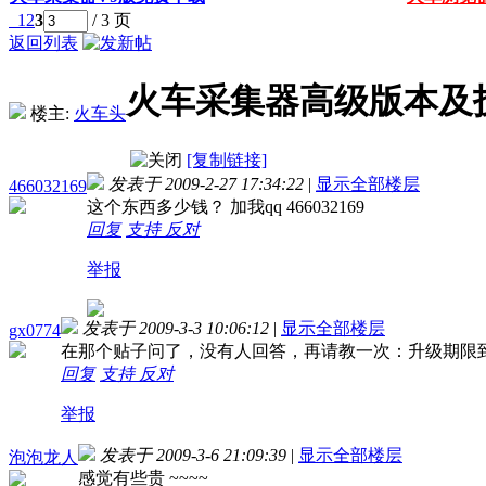
1
2
3
/ 3 页
返回列表
火车采集器高级版本及
楼主:
火车头
[复制链接]
发表于 2009-2-27 17:34:22
|
显示全部楼层
466032169
这个东西多少钱？ 加我qq 466032169
回复
支持
反对
举报
发表于 2009-3-3 10:06:12
|
显示全部楼层
gx0774
在那个贴子问了，没有人回答，再请教一次：升级期限
回复
支持
反对
举报
发表于 2009-3-6 21:09:39
|
显示全部楼层
泡泡龙人
感觉有些贵 ~~~~