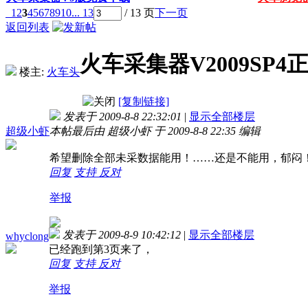
1
2
3
4
5
6
7
8
9
10
... 13
/ 13 页
下一页
返回列表
火车采集器V2009SP4正
楼主:
火车头
[复制链接]
发表于 2009-8-8 22:32:01
|
显示全部楼层
超级小虾
本帖最后由 超级小虾 于 2009-8-8 22:35 编辑
希望删除全部未采数据能用！……还是不能用，郁闷
回复
支持
反对
举报
发表于 2009-8-9 10:42:12
|
显示全部楼层
whyclong
已经跑到第3页来了，
回复
支持
反对
举报