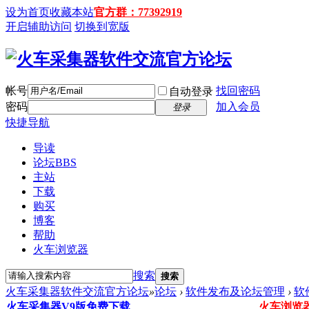
设为首页
收藏本站
官方群：77392919
开启辅助访问
切换到宽版
帐号
找回密码
自动登录
密码
加入会员
登录
快捷导航
导读
论坛
BBS
主站
下载
购买
博客
帮助
火车浏览器
搜索
搜索
火车采集器软件交流官方论坛
»
论坛
›
软件发布及论坛管理
›
软
火车采集器V9版免费下载
火车浏览器