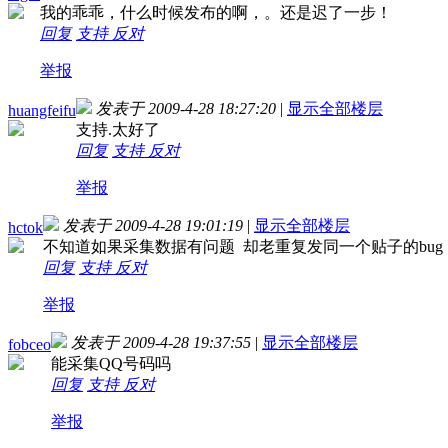
我的乖乖，什么时候发布的啊，。还是迟了一步！
回复
支持
反对
举报
发表于 2009-4-28 18:27:20
|
显示全部楼层
huangfeifu
支持.太好了
回复
支持
反对
举报
发表于 2009-4-28 19:01:19
|
显示全部楼层
hctok
不知道如果采集数据有问题 却老重复发同一个贴子的bug
回复
支持
反对
举报
发表于 2009-4-28 19:37:55
|
显示全部楼层
fobceo
能采集QQ号码吗
回复
支持
反对
举报