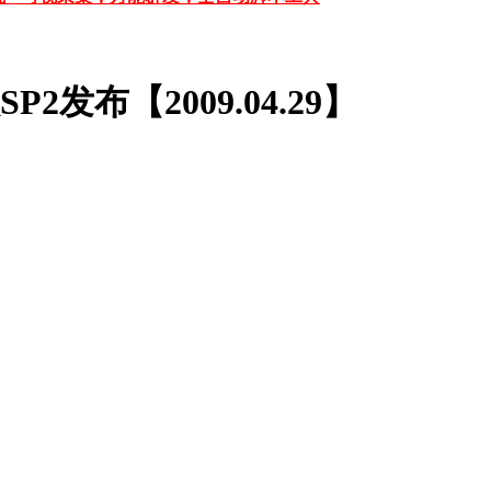
2发布【2009.04.29】