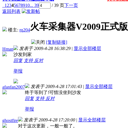
1
2
3
4
5
6
7
8
9
10
... 39
/ 39 页
下一页
返回列表
火车采集器V2009正式版SP
楼主:
rq204
[复制链接]
发表于 2009-4-28 16:38:29
|
显示全部楼层
Hman
沙发到家
回复
支持
反对
举报
发表于 2009-4-28 17:01:43
|
显示全部楼层
afanfan2007
终于等到了!可惜没坐到沙发
回复
支持
反对
举报
发表于 2009-4-28 17:20:00
|
显示全部楼层
ghostfire
对于这次更新，一般一般了。