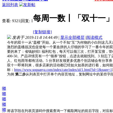
返回列表
每周一数丨「双十一」
查看:
9321
|
回复:
1
[复制链接]
发表于 2019-11-8 14:44:49
|
显示全部楼层
|
阅读模式
​今年的双十一从“盖楼”开始。从一个不知“互”为何物的小白到这几天
激烈的盖楼战况也促使每一个要血拼的人仔细的学习了一番今年的双
要的来了：
省钱妙招
1 福利红包，每天可以领三次，打开某宝搜，
400-50。
产品详情页有一个“领券”按钮，点进去就能找到。
3 别忘
人、红包雨等都有活动。
5 分享好友领更多优惠
个别店铺会有分享券
双十一即将到来，很多店家的活动都已经如火如荼的进行着，如何能
标：
https://www.soquanya.com/index/cate/index/id/1.html?id=1&page=1
为例
第二步
从列表页中打开单个内容页地址，复制网址中的某些字
嘟
嘟
嘟
嘟
嘟
将该字段在列表页源码中搜索查询一下
截取网址的前后字段，对应标