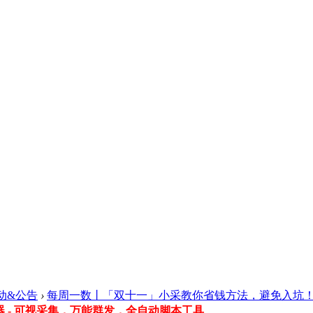
动&公告
›
每周一数丨「双十一」小采教你省钱方法，避免入坑！（..
 - 可视采集，万能群发，全自动脚本工具