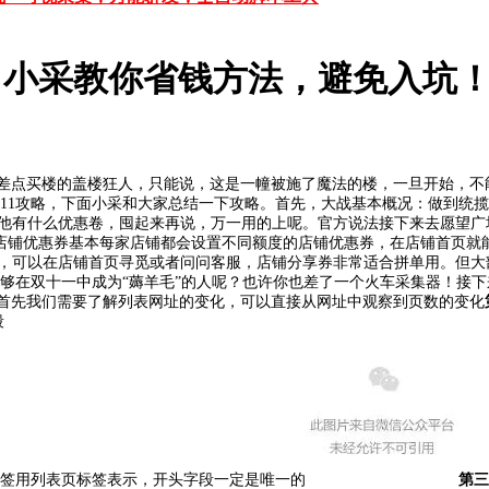
小采教你省钱方法，避免入坑！（
差点买楼的盖楼狂人，只能说，这是一幢被施了魔法的楼，一旦开始，不能结束
11攻略，下面小采和大家总结一下攻略。
首先，大战基本概况：
做到统揽
管他有什么优惠卷，囤起来再说，万一用的上呢。
官方说法接下来去愿望广
了店铺优惠券
基本每家店铺都会设置不同额度的店铺优惠券，在店铺首页就
，可以在店铺首页寻觅或者问问客服，店铺分享券非常适合拼单用。
但大
够在双十一中成为“薅羊毛”的人呢？也许你也差了一个火车采集器！
接下
首先我们需要了解列表网址的变化，可以直接从网址中观察到页数的变化
段
签用列表页标签表示，开头字段一定是唯一的
第三