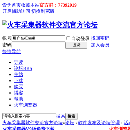
设为首页
收藏本站
官方群：77392919
开启辅助访问
切换到宽版
帐号
找回密码
自动登录
密码
加入会员
登录
快捷导航
导读
论坛
BBS
主站
下载
购买
博客
帮助
火车浏览器
搜索
搜索
火车采集器软件交流官方论坛
»
论坛
›
软件发布及论坛管理
›
活
火车采集器V9版免费下载
火车浏览器