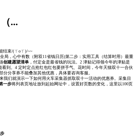
...
/(ㄒoㄒ)/~~
全局，心中有数（附双11省钱日历)
第二步：
实用工具（结算时用）
最重
场
创建愿望清单
，付定金是最省钱的玩法。
2 津贴记得领
今年的津贴是
能看到。
4 定时定点抢红包
红包要拼手气、花时间，今年天猫双十一合伙
部分分享券不能叠加其他优惠，具体要咨询客服。
来我们就演示一下如何用火车采集器抓取双十一活动的优惠券。
采集目
第一步
将列表页地址放到起始网址中，设置好页数的变化，这里以100页
步