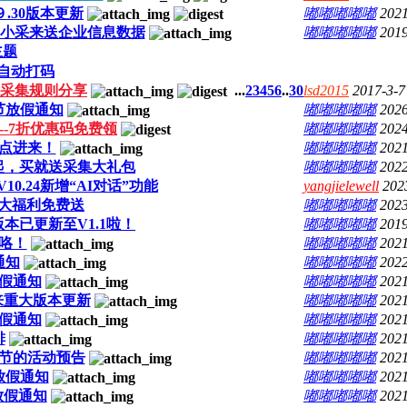
.30版本更新
嘟嘟嘟嘟嘟
2021
小采来送企业信息数据
嘟嘟嘟嘟嘟
2019
主题
自动打码
息采集规则分享
...
2
3
4
5
6
..
30
lsd2015
2017-3-7
节放假通知
嘟嘟嘟嘟嘟
2026
-7折优惠码免费领
嘟嘟嘟嘟嘟
2024
点进来！
嘟嘟嘟嘟嘟
2021
起，买就送采集大礼包
嘟嘟嘟嘟嘟
2022
0.24新增“AI对话”功能
yangjielewell
202
大福利免费送
嘟嘟嘟嘟嘟
2023
本已更新至V1.1啦！
嘟嘟嘟嘟嘟
2019
咯！
嘟嘟嘟嘟嘟
2021
通知
嘟嘟嘟嘟嘟
2022
假通知
嘟嘟嘟嘟嘟
2021
来重大版本更新
嘟嘟嘟嘟嘟
2021
假通知
嘟嘟嘟嘟嘟
2021
排
嘟嘟嘟嘟嘟
2021
节的活动预告
嘟嘟嘟嘟嘟
2021
放假通知
嘟嘟嘟嘟嘟
2021
放假通知
嘟嘟嘟嘟嘟
2021