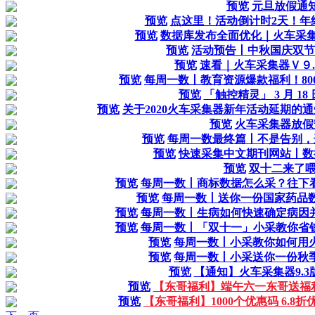
预览
元旦放假通
预览
点这里！活动倒计时2天！年
预览
数据库发布全面优化｜火车采集
预览
活动预告丨中秋国庆双节
预览
速看｜火车采集器Ｖ９.
预览
每周一数丨教育资源爆款福利！80
预览
「触控精灵」 3 月 1
预览
关于2020火车采集器新年活动延期的通知 
预览
火车采集器放假
预览
每周一数最终篇丨不是告别，
预览
快速采集中文期刊网站丨数
预览
双十二来了喂
预览
每周一数丨商标数据怎么采？往下看
预览
每周一数丨送你一份国家药品
预览
每周一数丨生病如何快速确定病因并
预览
每周一数丨「双十一」小采教你省钱
预览
每周一数丨小采教你如何用火
预览
每周一数丨小采送你一份秋季
预览
【通知】火车采集器9.
预览
【东哥福利】端午六一东哥送福利
预览
【东哥福利】1000个优惠码 6.8