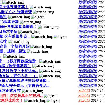
知
嘟嘟嘟嘟嘟
2020
终大促五折优惠！
嘟嘟嘟嘟嘟
2020
器Ｖ９.21强势来袭
嘟嘟嘟嘟嘟
2020
献礼
嘟嘟嘟嘟嘟
2020
13版本更新
嘟嘟嘟嘟嘟
2020
000+各地试卷免费送！
嘟嘟嘟嘟嘟
2019
8 日版本更新
嘟嘟嘟嘟嘟
2020
火车采集器 点...
嘟嘟嘟嘟嘟
2020
安排
嘟嘟嘟嘟嘟
2020
这是一个新的开始
嘟嘟嘟嘟嘟
2019
据、规则一起送
嘟嘟嘟嘟嘟
2019
~
嘟嘟嘟嘟嘟
2019
！（标库网数据免费...
嘟嘟嘟嘟嘟
2019
数据（附采集教程）
嘟嘟嘟嘟嘟
2019
及时治疗？小采送你...
嘟嘟嘟嘟嘟
2019
方法，避免入坑！（...
嘟嘟嘟嘟嘟
2019
车采集器爬取法律法规新闻...
嘟嘟嘟嘟嘟
2019
食品安全提示（文末送食品...
嘟嘟嘟嘟嘟
2019
3版本正式发布
lsd2015
2016-11-
啦！这次是真正的福利...
lsd2015
2017-5-2
折优惠码太给力！
lsd2015
2017-5-4