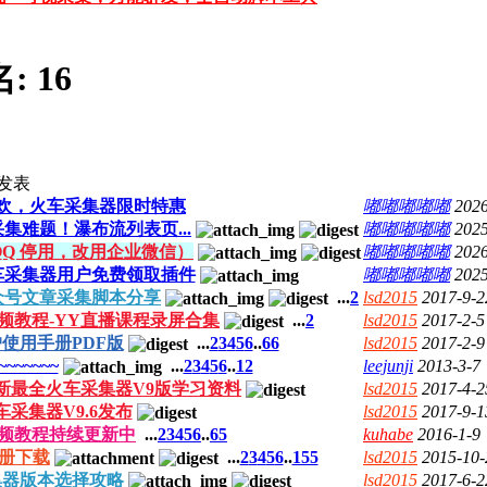
名:
16
发表
狂欢，火车采集器限时特惠
嘟嘟嘟嘟嘟
2026
难题！瀑布流列表页...
嘟嘟嘟嘟嘟
2025
Q 停用，改用企业微信）
嘟嘟嘟嘟嘟
2026
车采集器用户免费领取插件
嘟嘟嘟嘟嘟
2025
众号文章采集脚本分享
...
2
lsd2015
2017-9-2
视频教程-YY直播课程录屏合集
...
2
lsd2015
2017-2-5
使用手册PDF版
...
2
3
4
5
6
..
66
lsd2015
2017-2-9
~~~~~
...
2
3
4
5
6
..
12
leejunji
2013-3-7
新最全火车采集器V9版学习资料
lsd2015
2017-4-2
采集器V9.6发布
lsd2015
2017-9-1
视频教程持续更新中
...
2
3
4
5
6
..
65
kuhabe
2016-1-9
册下载
...
2
3
4
5
6
..
155
lsd2015
2015-10-
采集器版本选择攻略
lsd2015
2017-6-2