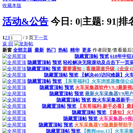
收藏本版
活动&公告
今日:
0
|
主题:
91
|
排
1
2
3
/ 3 页
下一页
返 回
新窗
全部主题
最新
热门
热帖
精华
更多
作者
回复/查看
最后
隐藏置顶帖
预览
618年中
隐藏置顶帖
预览
轻松解决无限滚动及点击下一页采集
隐藏置顶帖
预览
重要通知：客服渠道升级（企业 Q
隐藏置顶帖
预览
【解决403访问难题】火
隐藏置顶帖
预览
【东哥福利】火车浏览器微信公
隐藏置顶帖
预览
火车采集器软件V9.3最新
隐藏置顶帖
预览
最新火车采集器V9用户
隐藏置顶帖
预览
致火车采集器新手~~~
隐藏置顶帖
预览
【东哥福利-新手必看】最
隐藏置顶帖
预览
【通知】火车
隐藏置顶帖
预览
火车采集器v9
隐藏置顶帖
预览
火车采集器V9版最新帮助手
隐藏置顶帖
预览
【教程step.13】火车