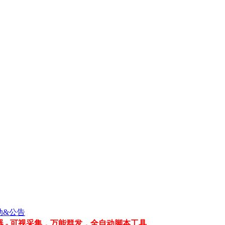
动&公告
 - 可视采集，万能群发，全自动脚本工具