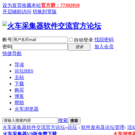
设为首页
收藏本站
官方群：77392919
开启辅助访问
切换到宽版
帐号
找回密码
自动登录
密码
加入会员
登录
快捷导航
导读
论坛
BBS
主站
下载
购买
博客
帮助
火车浏览器
搜索
搜索
火车采集器软件交流官方论坛
»
论坛
›
软件发布及论坛管理
›
活
火车采集器V9版免费下载
火车浏览器