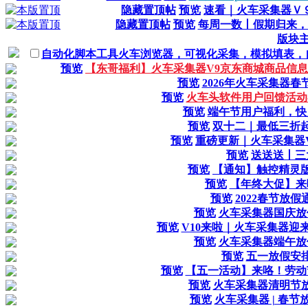
隐藏置顶帖
预览
速看｜火车采集器Ｖ９
隐藏置顶帖
预览
每周一数丨假期归来，
版块
自动化脚本工具火车浏览器，可视化采集，模拟填表，
预览
【东哥福利】火车采集器V9京东商城商品信
预览
2026年火车采集器春
预览
火车头软件用户回馈活动-
预览
端午节用户福利，快
预览
双十二｜最低三折
预览
重磅更新｜火车采集器V1
预览
送送送丨三
预览
【通知】触控精灵版
预览
【年终大促】来
预览
2022春节放假
预览
火车采集器国庆放
预览
V10来啦｜火车采集器迎
预览
火车采集器端午放
预览
五一放假安
预览
【五一活动】来咯！劳动
预览
火车采集器清明节
预览
火车采集器 | 春节