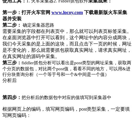
使用工具：
采集成果：
1. 火车采集器
2. Fidder抓包软件
第一步：
打开火车官网
www.locoy.com
下载最新版火车采集
器并安装
第二步：
确定采集器思路
需要采集的字段都在列表页中，那么就可以列表页标签采集。
在桌面浏览器中打开可以看到，这个网址中的内容分成两块，
我们今天采集的是上面的这块，而且点击下一页的时候，网址
是不变化的，那么就需要抓包获取真实网址，请求真实网址，
在真实网址的源码中采集。
第三步：
fiddler抓包分析
可以看出是post类型的网址采集，获取两
个分页的数据包，对比两个post值，看看不同的地方，可以用&进
行分块查询分析（一个等于号和一个&中间是一个值）
分析后
第四步：
把分析后的数据包中对应的值填写到采集器中
根据网页上的编码，填写网页编码，post类型采集，一定要填
写网页编码：