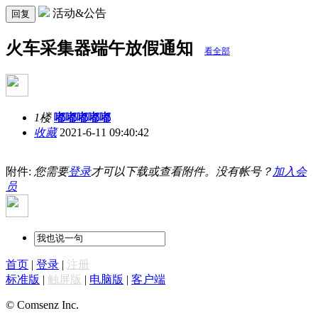
活动&公告
回复
火车采集器端午放假通知
看全部
1楼
嘟嘟嘟嘟嘟
收藏
2021-6-11 09:40:42
附件:
您需要
登录
才可以下载或查看附件。没有帐号？
加入会
员
首页
|
登录
|
注册
标准版
|
触屏版
|
电脑版
|
客户端
© Comsenz Inc.